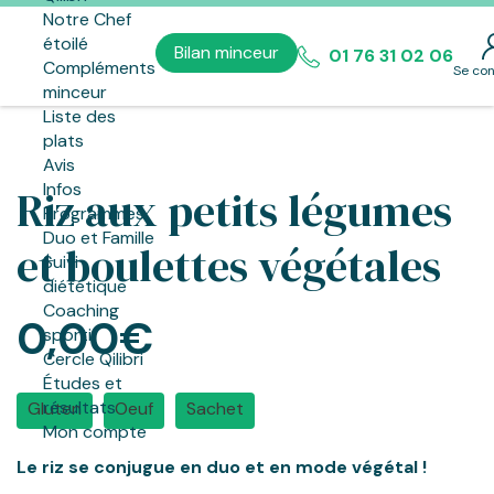
Notre Chef
étoilé
Bilan minceur
01 76 31 02 06
Compléments
Se co
minceur
Liste des
plats
Avis
Infos
Riz aux petits légumes
Programmes
Duo et Famille
et boulettes végétales
Suivi
diététique
Coaching
0,00€
sportif
Cercle Qilibri
Études et
résultats
Gluten
Oeuf
Sachet
Mon compte
Le riz se conjugue en duo et en mode végétal !