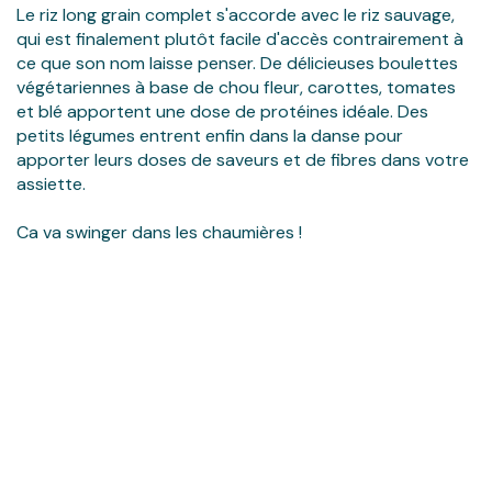
Le riz long grain complet s'accorde avec le riz sauvage,
qui est finalement plutôt facile d'accès contrairement à
ce que son nom laisse penser. De délicieuses boulettes
végétariennes à base de chou fleur, carottes, tomates
et blé apportent une dose de protéines idéale. Des
petits légumes entrent enfin dans la danse pour
apporter leurs doses de saveurs et de fibres dans votre
assiette.
Ca va swinger dans les chaumières !
Cuisiné en
Sans
Sans OGM
Nutriscore
France
colorants
A
artificiels