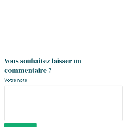
Perdez du poids avec nos repas revus par notre
Chef étoilé Michelin
Profitez de l'offre sur nos programmes "Elu Programme de
l'Année" et Lauréats "Prix Top Santé 2025" et "Prix Marmiton
2025"
Je profite de l'offre
Vous souhaitez laisser un
commentaire ?
Votre note