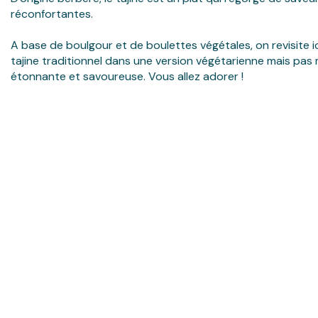
réconfortantes.
A base de boulgour et de boulettes végétales, on revisite ic
tajine traditionnel dans une version végétarienne mais pas
étonnante et savoureuse. Vous allez adorer !
Cuisiné en
Sans
Sans OGM
Nutriscore
France
colorants
A
artificiels
Description de votre future assiette