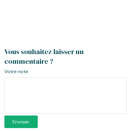
Chef étoilé Michelin
Profitez de l'offre sur nos programmes "Elu Programme de
l'Année" et Lauréats "Prix Top Santé 2025" et "Prix Marmiton
2025"
Je profite de l'offre
Vous souhaitez laisser un
commentaire ?
Votre note
Envoyer