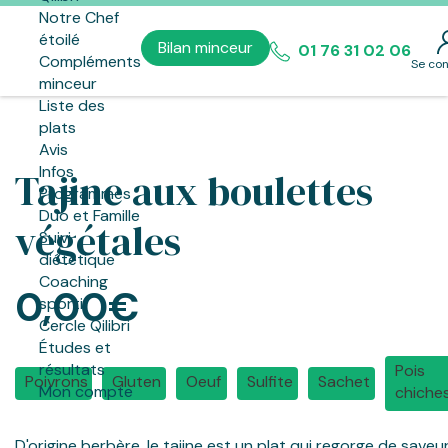
Notre Chef
étoilé
Bilan minceur
01 76 31 02 06
Compléments
Se co
minceur
Liste des
plats
Avis
Infos
Tajine aux boulettes
Programmes
Duo et Famille
végétales
Suivi
diététique
Coaching
0,00€
sportif
Cercle Qilibri
Études et
résultats
Pois
Poivrons
Gluten
Oeuf
Sulfite
Sachet
Mon compte
chiche
D'origine berbère, le tajine est un plat qui regorge de saveu