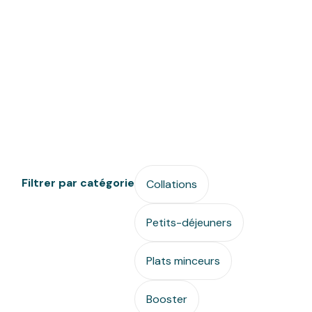
bonnes quantités
Apports calibrés : pas besoin de compter vos
calories
Plats prêts en 2 minutes : pas besoin de cuisiner
Filtrer par catégorie
Collations
Petits-déjeuners
Plats minceurs
Booster