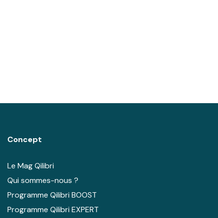
Quels sont les aliments à manger pour perdre du
poids rapidement ?
Que manger le soir pour maigrir ?
Quoi manger pour maigrir ?
Concept
Le Mag Qilibri
Qui sommes-nous ?
Programme Qilibri BOOST
Programme Qilibri EXPERT