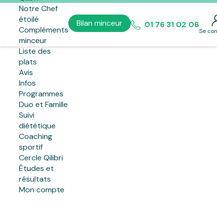
Notre Chef
étoilé
Bilan minceur
01 76 31 02 06
Compléments
Se co
minceur
Liste des
plats
Avis
Nos savoureux repas pour maigrir
Infos
Programmes
élaborés par des diététiciens
Duo et Famille
Suivi
diététique
Coaching
sportif
Cercle Qilibri
Études et
résultats
Mon compte